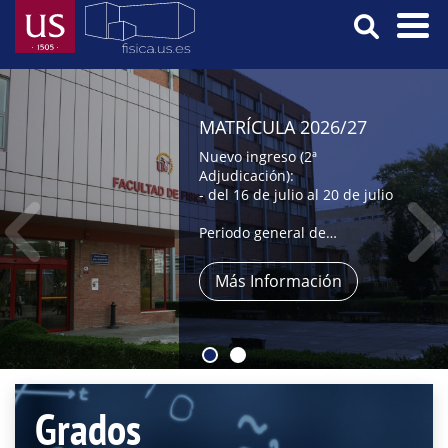
Skip
to
main
Menú
content
Principal
MATRÍCULA 2026/27
Nuevo ingreso (2ª
Adjudicación):
- del 16 de julio al 20 de julio
Periodo general de
automatrícula:
- del 9 al 31 de julio,
Más Información
- y del 1 al 4 de septiembre
Grados