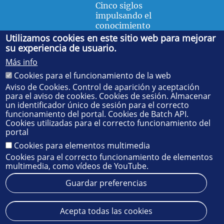
Cinco siglos
impulsando el
conocimiento
Utilizamos cookies en este sitio web para mejorar
su experiencia de usuario.
FACULTAD DE FÍSICA
Más info
Avda. de la Reina Mercedes, s/n. 41012 Sevilla. Tel.:
954
Cookies para el funcionamiento de la web
55 28 91
. Administración:
administradorfisica@us.es
-
Secretaría:
jsecfisi@us.es
- Decanato:
ffisaog@us.es
Aviso de Cookies. Control de aparición y aceptación
para el aviso de cookies. Cookies de sesión. Almacenar
un identificador único de sesión para el correcto
funcionamiento del portal. Cookies de Batch API.
Cookies utilizadas para el correcto funcionamiento del
portal
Cookies para elementos multimedia
Cookies para el correcto funcionamiento de elementos
multimedia, como vídeos de YouTube.
Guardar preferencias
Aviso legal
Protección de datos
Cookies
Acepta todas las cookies
© 2025
SIC
- Universidad de Sevilla