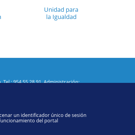
Unidad para
n
la Igualdad
. Tel.:
954 55 28 91
. Administración:
isi@us.es
- Decanato:
ffisaog@us.es
acenar un identificador único de sesión
 funcionamiento del portal