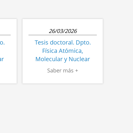
cuándo
observarlos”
26/03/2026
o.
Tesis doctoral. Dpto.
Física Atómica,
ar
Molecular y Nuclear