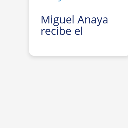
Miguel Anaya
recibe el
Premio
Nacional de
Investigación
para Jóvenes
Felisa Martín
Bravo 2026