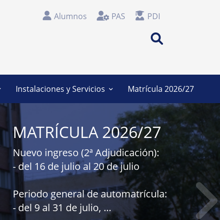
Alumnos
PAS
PDI
Search
Instalaciones y Servicios
Matrícula 2026/27
ecuentes
Administración
MATRÍCULA 2026/27
Secretaría
das
Información / Conserjería
Nuevo ingreso (2ª Adjudicación):
- del 16 de julio al 20 de julio
ernos
Taller
rales y
Espacios de docencia
Periodo general de automatrícula:
Espacios comunes
- del 9 al 31 de julio,
de Alumnos
Biblioteca