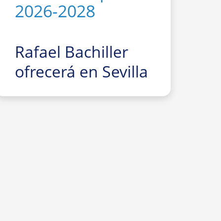
2026-2028
Rafael Bachiller
ofrecerá en Sevilla
la conferencia
divulgativa
“El
gran Trío de
Eclipses
‘españoles’ 2026,
2027 y 2028:
cómo, dónde y