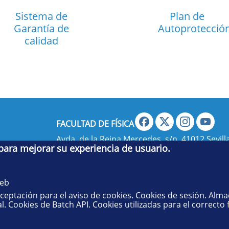
Sistema de
Plan de
Garantía de
Autoprotecció
calidad
FACULTAD DE FÍSICA
Avda. de la Reina Mercedes, s/n. 41012 Sevilla
 para mejorar su experiencia de usuario.
administradorfisica@us.es
- Secretaría:
jsecf
web
aceptación para el aviso de cookies. Cookies de sesión. Alm
l. Cookies de Batch API. Cookies utilizadas para el correcto