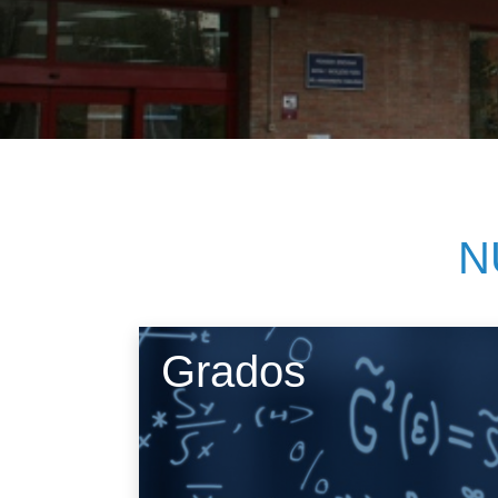
Her
Directorio por plantas
Trabajos fin de est
bibl
inv
Tu Facultad
N
Grados