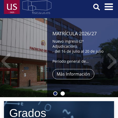
Pasar
al
contenido
Menú
principal
Principal
MATRÍCULA 2026/27
Nuevo ingreso (2ª
Adjudicación):
- del 16 de julio al 20 de julio
Periodo general de
automatrícula:
- del 9 al 31 de julio,
Más Información
- y del 1 al 4 de septiembre
Grados