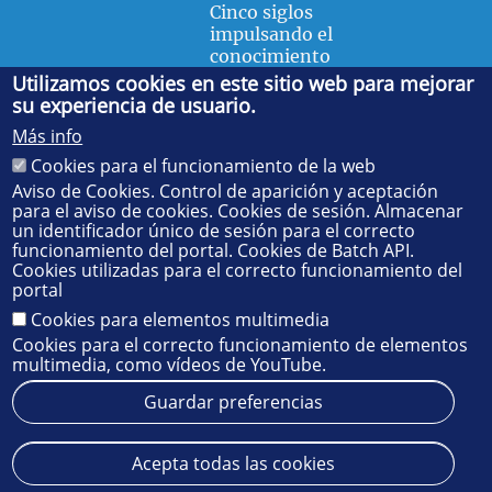
Cinco siglos
impulsando el
conocimiento
Utilizamos cookies en este sitio web para mejorar
su experiencia de usuario.
FACULTAD DE FÍSICA
Más info
Avda. de la Reina Mercedes, s/n. 41012 Sevilla. Tel.:
954
Cookies para el funcionamiento de la web
55 28 91
. Administración:
administradorfisica@us.es
-
Secretaría:
jsecfisi@us.es
- Decanato:
ffisaog@us.es
Aviso de Cookies. Control de aparición y aceptación
para el aviso de cookies. Cookies de sesión. Almacenar
un identificador único de sesión para el correcto
funcionamiento del portal. Cookies de Batch API.
Cookies utilizadas para el correcto funcionamiento del
portal
Cookies para elementos multimedia
Cookies para el correcto funcionamiento de elementos
multimedia, como vídeos de YouTube.
Guardar preferencias
Aviso legal
Protección de datos
Cookies
Acepta todas las cookies
© 2025
SIC
- Universidad de Sevilla