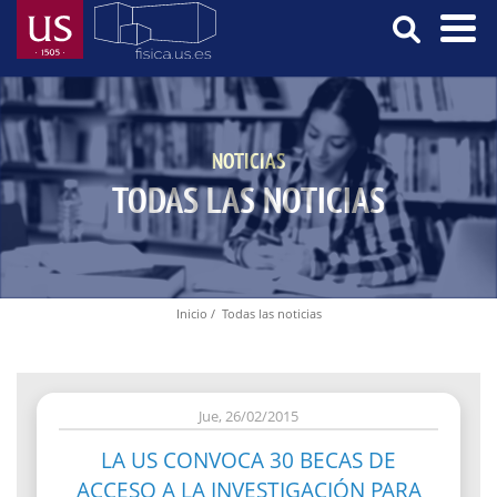
Pasar
al
contenido
Menú
principal
Principal
NOTICIAS
TODAS LAS NOTICIAS
Inicio
Todas las noticias
Ruta
de
navegación
Jue, 26/02/2015
LA US CONVOCA 30 BECAS DE
ACCESO A LA INVESTIGACIÓN PARA