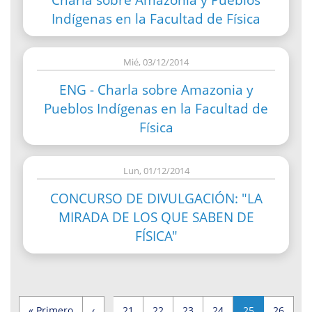
Indígenas en la Facultad de Física
Mié, 03/12/2014
ENG - Charla sobre Amazonia y
Pueblos Indígenas en la Facultad de
Física
Lun, 01/12/2014
CONCURSO DE DIVULGACIÓN: "LA
MIRADA DE LOS QUE SABEN DE
FÍSICA"
Primera
Página
Page
Page
Page
Page
Página
Page
…
« Primero
‹
21
22
23
24
25
26