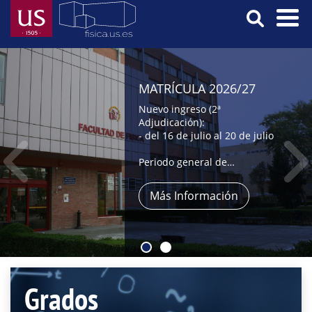
Skip
to
main
Menú
content
Principal
MATRÍCULA 2026/27
Nuevo ingreso (2ª
Adjudicación):
- del 16 de julio al 20 de julio
Periodo general de
automatrícula:
- del 9 al 31 de julio,
Más Información
- y del 1 al 4 de septiembre
Grados