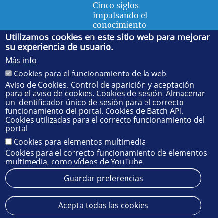
Cinco siglos
impulsando el
conocimiento
Utilizamos cookies en este sitio web para mejorar
su experiencia de usuario.
FACULTAD DE FÍSICA
Más info
Avda. de la Reina Mercedes, s/n. 41012 Sevilla. Tel.:
954
Cookies para el funcionamiento de la web
55 28 91
. Administración:
administradorfisica@us.es
-
Secretaría:
jsecfisi@us.es
- Decanato:
ffisaog@us.es
Aviso de Cookies. Control de aparición y aceptación
para el aviso de cookies. Cookies de sesión. Almacenar
un identificador único de sesión para el correcto
funcionamiento del portal. Cookies de Batch API.
Cookies utilizadas para el correcto funcionamiento del
portal
Cookies para elementos multimedia
Cookies para el correcto funcionamiento de elementos
multimedia, como vídeos de YouTube.
Guardar preferencias
Aviso legal
Protección de datos
Cookies
Acepta todas las cookies
© 2025
SIC
- Universidad de Sevilla