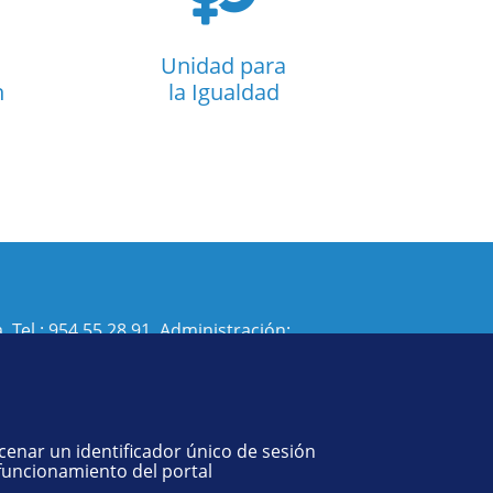
Unidad para
n
la Igualdad
. Tel.:
954 55 28 91
. Administración:
isi@us.es
- Decanato:
ffisaog@us.es
acenar un identificador único de sesión
 funcionamiento del portal