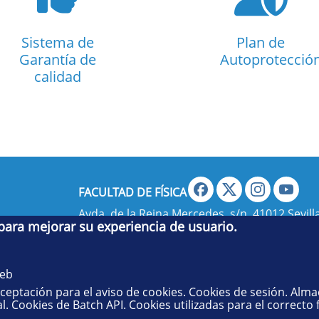
Sistema de
Plan de
Garantía de
Autoprotecció
calidad
FACULTAD DE FÍSICA
Avda. de la Reina Mercedes, s/n. 41012 Sevilla
 para mejorar su experiencia de usuario.
administradorfisica@us.es
- Secretaría:
jsecf
web
aceptación para el aviso de cookies. Cookies de sesión. Alm
l. Cookies de Batch API. Cookies utilizadas para el correcto