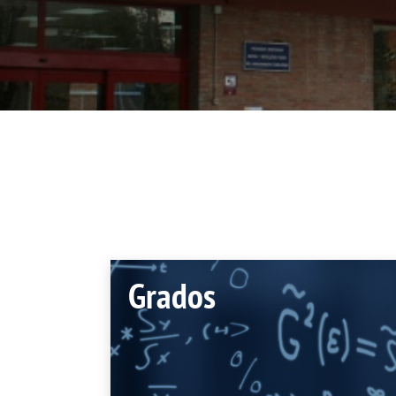
Her
Directorio por plantas
Trabajos fin de est
bibl
inv
Tu Facultad
Grados