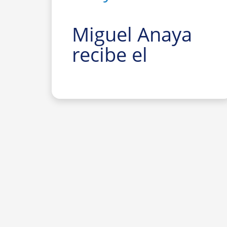
Miguel Anaya
recibe el
Premio
Nacional de
Investigación
para Jóvenes
Felisa Martín
Bravo 2026