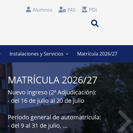
Alumnos
PAS
PDI
Search
Instalaciones y Servicios
Matrícula 2026/27
ecuentes
Administración
MATRÍCULA 2026/27
Secretaría
das
Información / Conserjería
Nuevo ingreso (2ª Adjudicación):
- del 16 de julio al 20 de julio
ernos
Taller
rales y
Espacios de docencia
Periodo general de automatrícula:
Espacios comunes
- del 9 al 31 de julio,
de Alumnos
Biblioteca