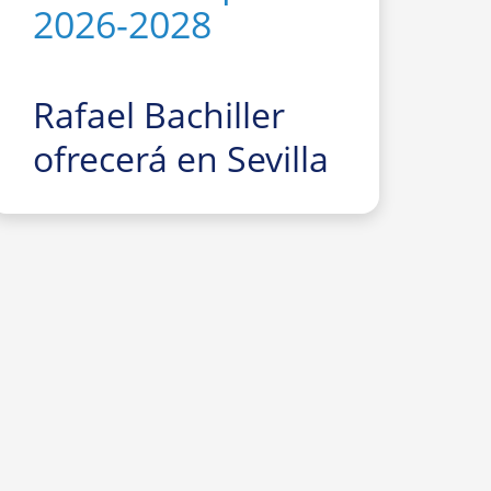
2026-2028
Rafael Bachiller
ofrecerá en Sevilla
la conferencia
divulgativa
“El
gran Trío de
Eclipses
‘españoles’ 2026,
2027 y 2028:
cómo, dónde y