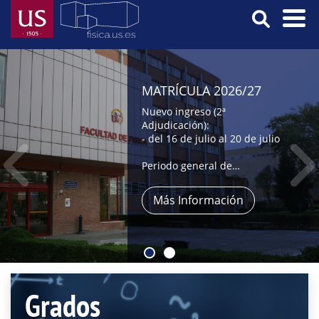
Skip
to
main
Menú
content
Principal
MATRÍCULA 2026/27
Nuevo ingreso (2ª
Adjudicación):
- del 16 de julio al 20 de julio
Periodo general de
automatrícula:
- del 9 al 31 de julio,
Más Información
- y del 1 al 4 de septiembre
Grados