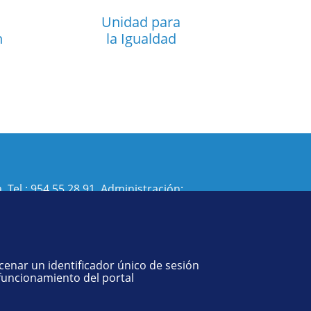
Unidad para
n
la Igualdad
. Tel.:
954 55 28 91
. Administración:
isi@us.es
- Decanato:
ffisaog@us.es
acenar un identificador único de sesión
 funcionamiento del portal