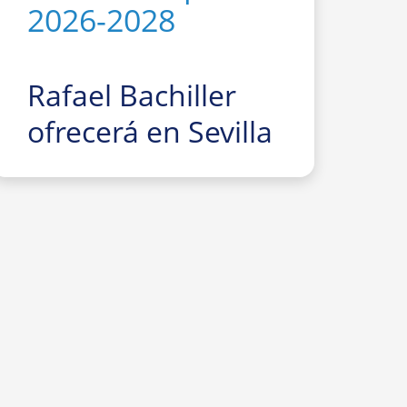
2026-2028
Rafael Bachiller
ofrecerá en Sevilla
la conferencia
divulgativa
“El
gran Trío de
Eclipses
‘españoles’ 2026,
2027 y 2028:
cómo, dónde y