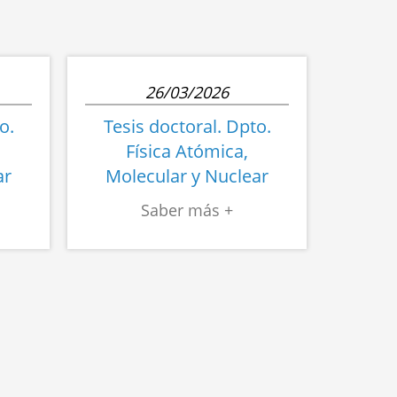
cuándo
observarlos”
26/03/2026
o.
Tesis doctoral. Dpto.
Física Atómica,
ar
Molecular y Nuclear