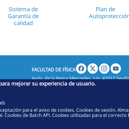
Sistema de
Plan de
Garantía de
Autoprotecció
calidad
FACULTAD DE FÍSICA
Avda. de la Reina Mercedes, s/n. 41012 Sevilla
 para mejorar su experiencia de usuario.
administradorfisica@us.es
- Secretaría:
jsecf
web
aceptación para el aviso de cookies. Cookies de sesión. Alm
l. Cookies de Batch API. Cookies utilizadas para el correcto