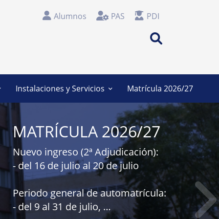
Alumnos
PAS
PDI
Search
Instalaciones y Servicios
Matrícula 2026/27
ecuentes
Administración
MATRÍCULA 2026/27
Secretaría
das
Información / Conserjería
Nuevo ingreso (2ª Adjudicación):
- del 16 de julio al 20 de julio
ernos
Taller
rales y
Espacios de docencia
Periodo general de automatrícula:
Espacios comunes
- del 9 al 31 de julio,
de Alumnos
Biblioteca