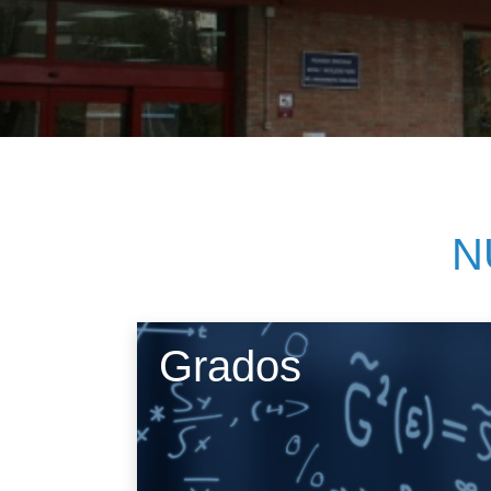
Her
Directorio por plantas
Trabajos fin de est
bibl
inv
Tu Facultad
N
Grados