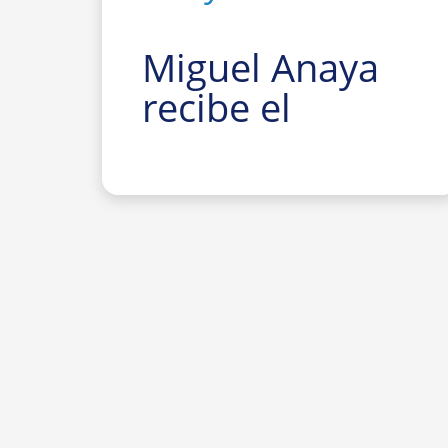
Miguel Anaya
recibe el
Premio
Nacional de
Investigación
para Jóvenes
Felisa Martín
Bravo 2026