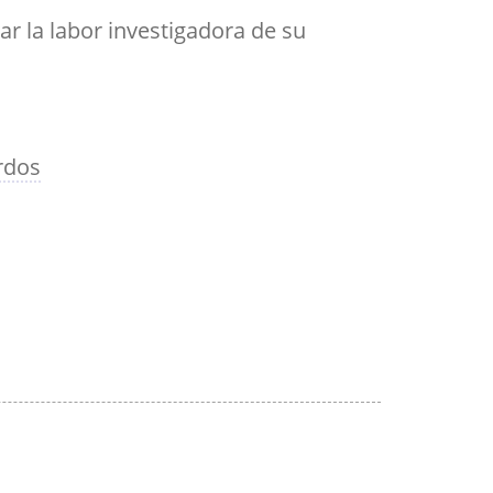
Aula de Kultura
ar la labor investigadora de su
Impresos
y acción
ASEF
Aula de Deportes
rdos