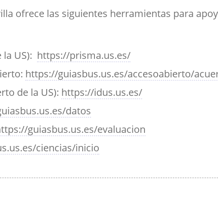
ramientas de la
créditos
Entrega de actas
udios
Asociaciones
ioteca para el apoyo a
illa ofrece las siguientes herramientas para apoy
Sala de tutorías
Comedor para
Devolución del 70%
Impresos
estigadores
estudiantes
Orientación 
Reserva de espacios
Solicitud de Título
tutorial
Sala común para el
e la US):
https://prisma.us.es/
Suplemento Europeo al
personal de la Facultad
Título
ierto:
https://guiasbus.us.es/accesoabierto/acue
rto de la US):
https://idus.us.es/
guiasbus.us.es/datos
ttps://guiasbus.us.es/evaluacion
s.us.es/ciencias/inicio