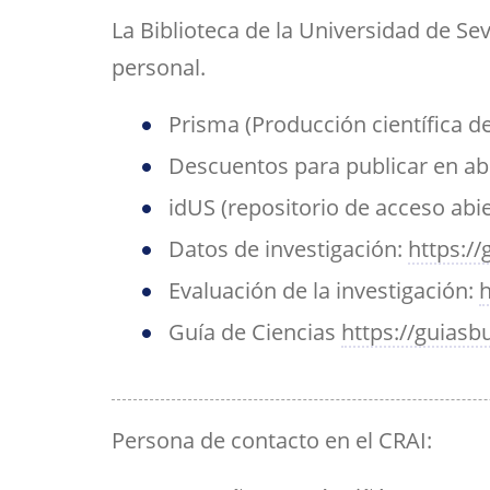
Her
Directorio por plantas
Trabajos fin de est
bibl
La Biblioteca de la Universidad de Sev
inv
Tu Facultad
personal.
Prisma (Producción científica d
Descuentos para publicar en ab
idUS (repositorio de acceso abie
Datos de investigación:
https://
Evaluación de la investigación:
h
Guía de Ciencias
https://guiasbu
Persona de contacto en el CRAI: