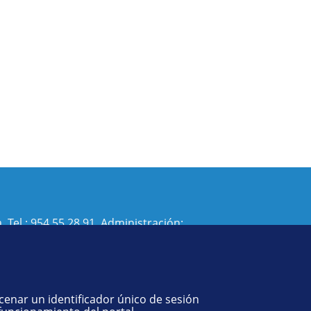
. Tel.:
954 55 28 91
. Administración:
isi@us.es
- Decanato:
ffisaog@us.es
acenar un identificador único de sesión