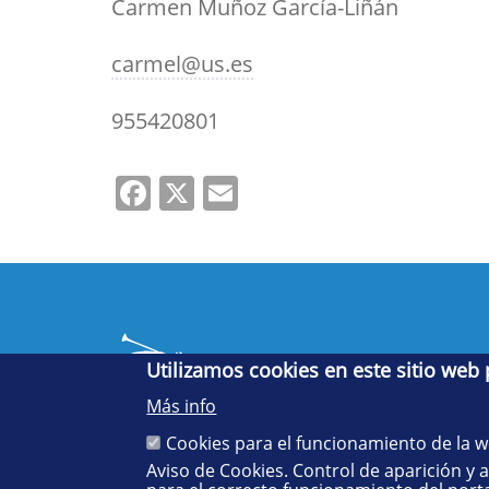
Carmen Muñoz García-Liñán
carmel@us.es
955420801
Facebook
X
Email
Utilizamos cookies en este sitio web
Más info
Cookies para el funcionamiento de la 
Aviso de Cookies. Control de aparición y 
Cinco siglos