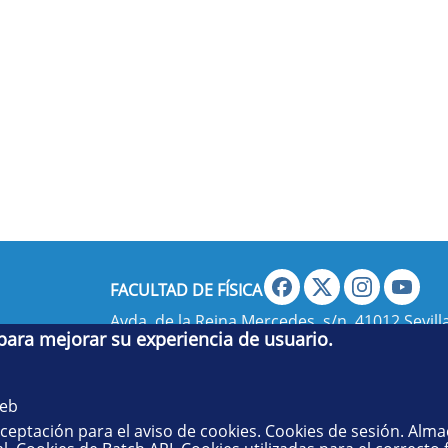
FACULTAD DE FÍSICA
Avda. de la Reina Mercedes, s/n. 41012 Sevilla
 para mejorar su experiencia de usuario.
administradorfisica@us.es
- Secretaría:
jsecf
web
aceptación para el aviso de cookies. Cookies de sesión. Alm