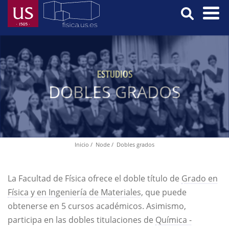
Skip
to
main
Menú
content
Principal
ESTUDIOS
DOBLES GRADOS
Inicio
Node
Dobles grados
Breadcrumb
La Facultad de Física ofrece el doble título de
Grado en
Física y en Ingeniería de Materiales
, que puede
obtenerse en 5 cursos académicos. Asimismo,
participa en las dobles titulaciones de
Química -