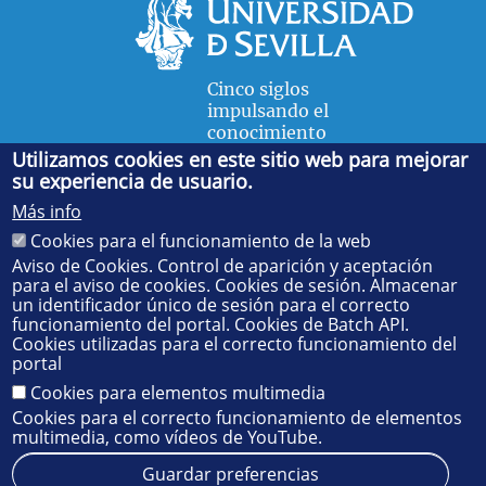
Cinco siglos
impulsando el
conocimiento
Utilizamos cookies en este sitio web para mejorar
su experiencia de usuario.
FACULTAD DE FÍSICA
Más info
Avda. de la Reina Mercedes, s/n. 41012 Sevilla. Tel.:
954
Cookies para el funcionamiento de la web
55 28 91
. Administración:
administradorfisica@us.es
-
Secretaría:
jsecfisi@us.es
- Decanato:
ffisaog@us.es
Aviso de Cookies. Control de aparición y aceptación
para el aviso de cookies. Cookies de sesión. Almacenar
un identificador único de sesión para el correcto
funcionamiento del portal. Cookies de Batch API.
Cookies utilizadas para el correcto funcionamiento del
portal
Cookies para elementos multimedia
Cookies para el correcto funcionamiento de elementos
multimedia, como vídeos de YouTube.
Guardar preferencias