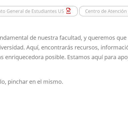
ramientas de la
créditos
Entrega de actas
udios
Asociaciones
ioteca para el apoyo a
Sala de tutorías
Comedor para
to General de Estudiantes US
Centro de Atención
Devolución del 70%
Impresos
estigadores
estudiantes
Orientación 
Reserva de espacios
Solicitud de Título
tutorial
Sala común para el
Suplemento Europeo al
personal de la Facultad
fundamental de nuestra facultad, y queremos que 
Título
versidad. Aquí, encontrarás recursos, informac
s enriquecedora posible. Estamos aquí para apoy
lo, pinchar en el mismo.