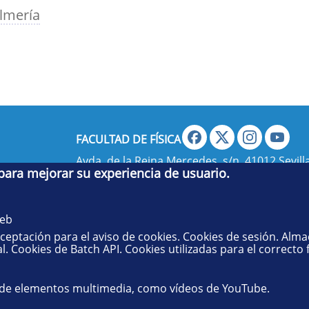
Almería
FACULTAD DE FÍSICA
Avda. de la Reina Mercedes, s/n. 41012 Sevilla
 para mejorar su experiencia de usuario.
administradorfisica@us.es
- Secretaría:
jsecf
web
aceptación para el aviso de cookies. Cookies de sesión. Alm
l. Cookies de Batch API. Cookies utilizadas para el correcto
 de elementos multimedia, como vídeos de YouTube.