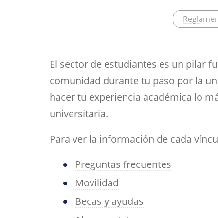
Her
Directorio por plantas
Trabajos fin de est
bibl
navegación
Reglamen
inv
Tu Facultad
El sector de estudiantes es un pilar 
comunidad durante tu paso por la uni
hacer tu experiencia académica lo má
universitaria.
Para ver la información de cada víncu
Preguntas frecuentes
Movilidad
Becas y ayudas