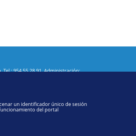
. Tel.:
954 55 28 91
. Administración:
isi@us.es
- Decanato:
ffisaog@us.es
acenar un identificador único de sesión
 funcionamiento del portal