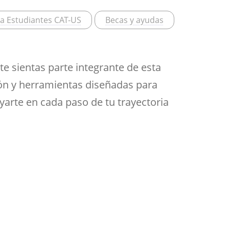
Aula de Kultura
Impresos
 a Estudiantes CAT-US
Becas y ayudas
y acción
ASEF
Aula de Deportes
te sientas parte integrante de esta
ión y herramientas diseñadas para
arte en cada paso de tu trayectoria