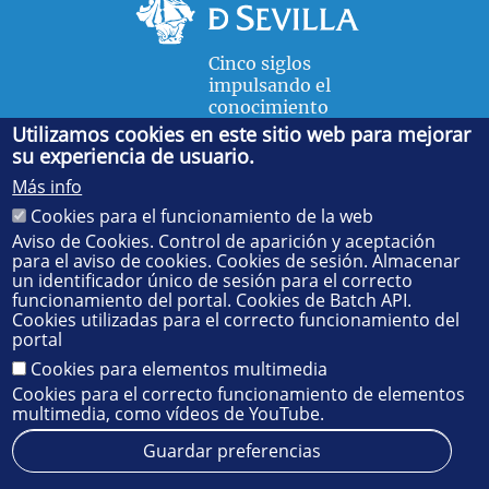
Cinco siglos
impulsando el
conocimiento
Utilizamos cookies en este sitio web para mejorar
su experiencia de usuario.
FACULTAD DE FÍSICA
Más info
Avda. de la Reina Mercedes, s/n. 41012 Sevilla. Tel.:
954
Cookies para el funcionamiento de la web
55 28 91
. Administración:
administradorfisica@us.es
-
Secretaría:
jsecfisi@us.es
- Decanato:
ffisaog@us.es
Aviso de Cookies. Control de aparición y aceptación
para el aviso de cookies. Cookies de sesión. Almacenar
un identificador único de sesión para el correcto
funcionamiento del portal. Cookies de Batch API.
Cookies utilizadas para el correcto funcionamiento del
portal
Cookies para elementos multimedia
Cookies para el correcto funcionamiento de elementos
multimedia, como vídeos de YouTube.
Guardar preferencias
Aviso legal
Protección de datos
Cookies