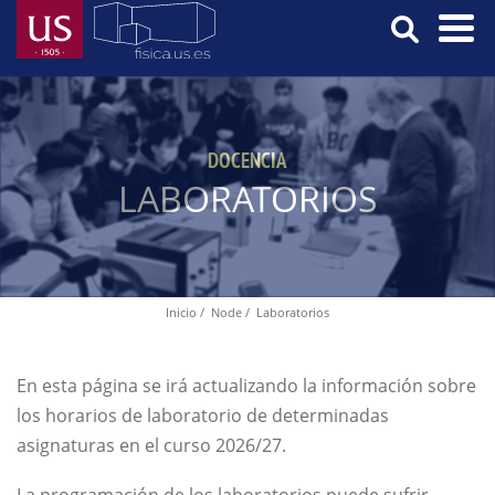
Skip
to
main
Menú
content
Principal
DOCENCIA
LABORATORIOS
Inicio
Node
Laboratorios
Breadcrumb
En esta página se irá actualizando la información sobre
los horarios de laboratorio de determinadas
asignaturas en el curso 2026/27.