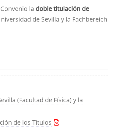
Aula de Kultura
 Convenio la
doble titulación de
Impresos
y acción
ASEF
Universidad de Sevilla y la Fachbereich
Aula de Deportes
illa (Facultad de Física) y la
ión de los Títulos