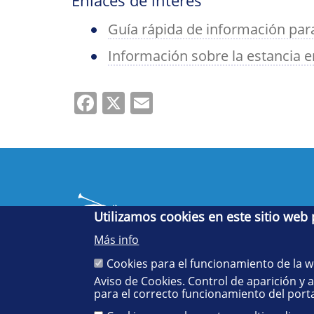
Enlaces de interés
Guía rápida de información par
Información sobre la estancia 
Facebook
X
Email
Utilizamos cookies en este sitio web
Más info
Cookies para el funcionamiento de la 
Aviso de Cookies. Control de aparición y 
Cinco siglos
para el correcto funcionamiento del porta
impulsando el
conocimiento