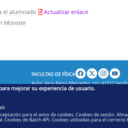
a el alumnado
Actualizar enlace
en Münster
FACULTAD DE FÍSICA
Avda. de la Reina Mercedes, s/n. 41012 Sevilla
 para mejorar su experiencia de usuario.
administradorfisica@us.es
- Secretaría:
jsecf
web
aceptación para el aviso de cookies. Cookies de sesión. Alm
l. Cookies de Batch API. Cookies utilizadas para el correcto