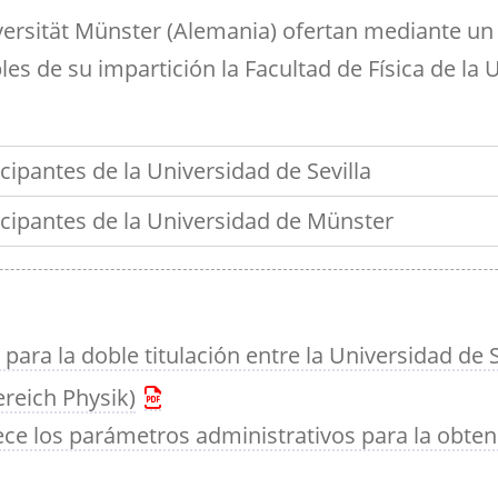
ramientas de la
créditos
Entrega de actas
udios
Asociaciones
ioteca para el apoyo a
iversität Münster (Alemania) ofertan mediante un
Sala de tutorías
Comedor para
Devolución del 70%
Impresos
estigadores
estudiantes
Orientación 
es de su impartición la Facultad de Física de la 
Reserva de espacios
Solicitud de Título
tutorial
Sala común para el
Suplemento Europeo al
personal de la Facultad
Título
cipantes de la Universidad de Sevilla
icipantes de la Universidad de Münster
ara la doble titulación entre la Universidad de Sev
reich Physik)
e los parámetros administrativos para la obtenc