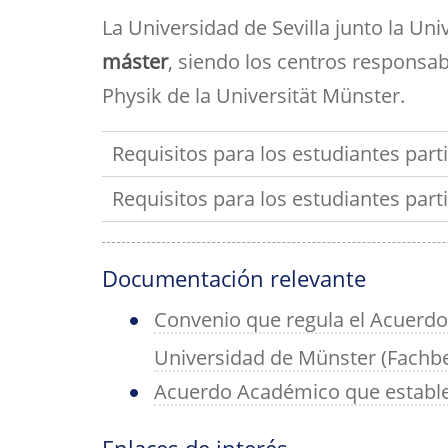
Her
Directorio por plantas
Trabajos fin de est
bibl
La Universidad de Sevilla junto la Un
navegación
inv
Tu Facultad
máster
, siendo los centros responsabl
Physik de la Universität Münster.
Requisitos para los estudiantes parti
Requisitos para los estudiantes part
Documentación relevante
Convenio que regula el Acuerdo p
Universidad de Münster (Fachbe
Acuerdo Académico que establec