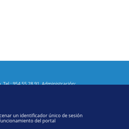
. Tel.:
954 55 28 91
. Administración:
isi@us.es
- Decanato:
ffisaog@us.es
acenar un identificador único de sesión
 funcionamiento del portal