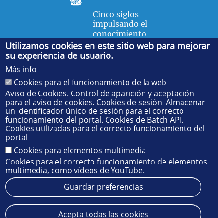
Cinco siglos
impulsando el
conocimiento
Utilizamos cookies en este sitio web para mejorar
su experiencia de usuario.
FACULTAD DE FÍSICA
Más info
Avda. de la Reina Mercedes, s/n. 41012 Sevilla. Tel.:
954
Cookies para el funcionamiento de la web
55 28 91
. Administración:
administradorfisica@us.es
-
Secretaría:
jsecfisi@us.es
- Decanato:
ffisaog@us.es
Aviso de Cookies. Control de aparición y aceptación
para el aviso de cookies. Cookies de sesión. Almacenar
un identificador único de sesión para el correcto
funcionamiento del portal. Cookies de Batch API.
Cookies utilizadas para el correcto funcionamiento del
portal
Cookies para elementos multimedia
Cookies para el correcto funcionamiento de elementos
multimedia, como vídeos de YouTube.
Guardar preferencias
Aviso legal
Protección de datos
Cookies
Acepta todas las cookies