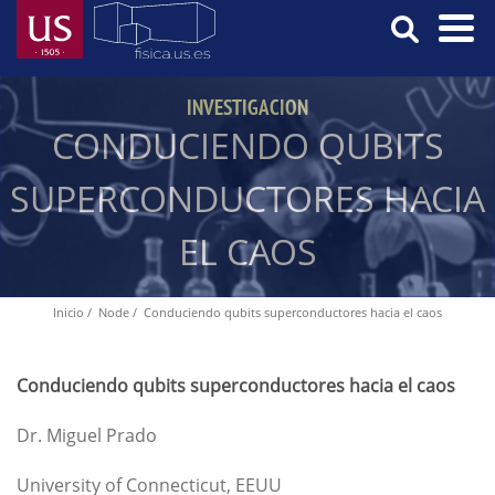
Skip
to
main
Menú
content
INVESTIGACION
Principal
CONDUCIENDO QUBITS
SUPERCONDUCTORES HACIA
EL CAOS
Inicio
Node
Conduciendo qubits superconductores hacia el caos
Breadcrumb
Conduciendo qubits superconductores hacia el caos
Dr. Miguel Prado
University of Connecticut, EEUU