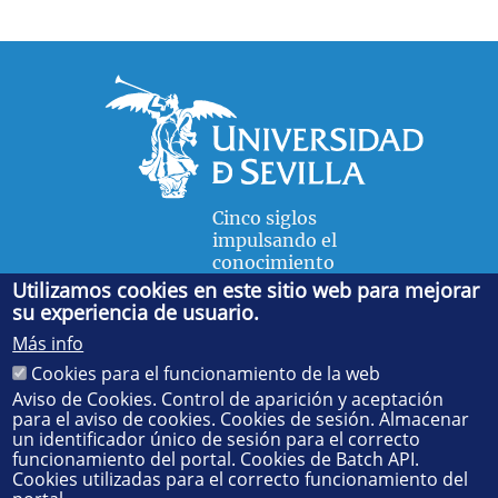
Cinco siglos
impulsando el
conocimiento
Utilizamos cookies en este sitio web para mejorar
su experiencia de usuario.
FACULTAD DE FÍSICA
Más info
Avda. de la Reina Mercedes, s/n. 41012 Sevilla. Tel.:
954
Cookies para el funcionamiento de la web
55 28 91
. Administración:
administradorfisica@us.es
-
Secretaría:
jsecfisi@us.es
- Decanato:
ffisaog@us.es
Aviso de Cookies. Control de aparición y aceptación
para el aviso de cookies. Cookies de sesión. Almacenar
un identificador único de sesión para el correcto
funcionamiento del portal. Cookies de Batch API.
Cookies utilizadas para el correcto funcionamiento del