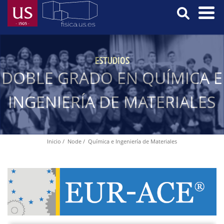
Skip
to
main
Menú
content
Principal
ESTUDIOS
DOBLE GRADO EN QUÍMICA E
INGENIERÍA DE MATERIALES
Inicio
Node
Química e Ingeniería de Materiales
Breadcrumb