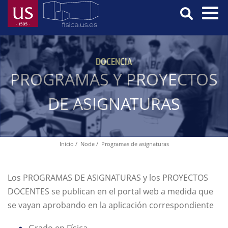
Skip
to
main
Menú
content
Principal
DOCENCIA
PROGRAMAS Y PROYECTOS
DE ASIGNATURAS
Inicio
Node
Programas de asignaturas
Breadcrumb
Los PROGRAMAS DE ASIGNATURAS y los PROYECTOS
DOCENTES se publican en el portal web a medida que
se vayan aprobando en la aplicación correspondiente