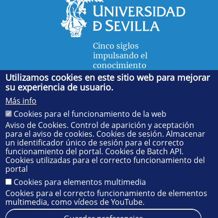
Cinco siglos
impulsando el
conocimiento
Utilizamos cookies en este sitio web para mejorar
su experiencia de usuario.
FACULTAD DE FÍSICA
Más info
Avda. de la Reina Mercedes, s/n. 41012 Sevilla. Tel.:
954
Cookies para el funcionamiento de la web
55 28 91
. Administración:
administradorfisica@us.es
-
Secretaría:
jsecfisi@us.es
- Decanato:
ffisaog@us.es
Aviso de Cookies. Control de aparición y aceptación
para el aviso de cookies. Cookies de sesión. Almacenar
un identificador único de sesión para el correcto
funcionamiento del portal. Cookies de Batch API.
Cookies utilizadas para el correcto funcionamiento del
portal
Cookies para elementos multimedia
Cookies para el correcto funcionamiento de elementos
multimedia, como vídeos de YouTube.