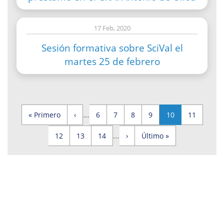
17 Feb, 2020
Sesión formativa sobre SciVal el
martes 25 de febrero
Primera
Página
Page
Page
Page
Page
Página
Page
…
« Primero
‹
6
7
8
9
10
11
página
anterior
actual
Paginación
Page
Page
Page
Siguiente
Última
…
12
13
14
›
Último »
página
página