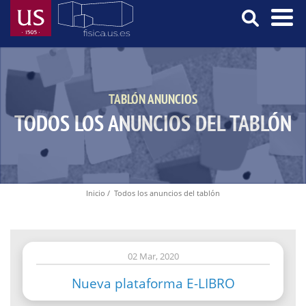
Pasar
al
contenido
Menú
principal
Principal
TABLÓN ANUNCIOS
TODOS LOS ANUNCIOS DEL TABLÓN
Inicio
Todos los anuncios del tablón
Ruta
de
navegación
02 Mar, 2020
Nueva plataforma E-LIBRO