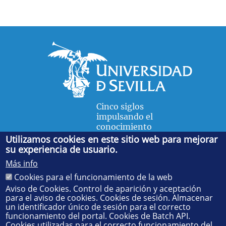
Cinco siglos
impulsando el
conocimiento
Utilizamos cookies en este sitio web para mejorar
su experiencia de usuario.
FACULTAD DE FÍSICA
Más info
Avda. de la Reina Mercedes, s/n. 41012 Sevilla. Tel.:
954
Cookies para el funcionamiento de la web
55 28 91
. Administración:
administradorfisica@us.es
-
Secretaría:
jsecfisi@us.es
- Decanato:
ffisaog@us.es
Aviso de Cookies. Control de aparición y aceptación
para el aviso de cookies. Cookies de sesión. Almacenar
un identificador único de sesión para el correcto
funcionamiento del portal. Cookies de Batch API.
Cookies utilizadas para el correcto funcionamiento del