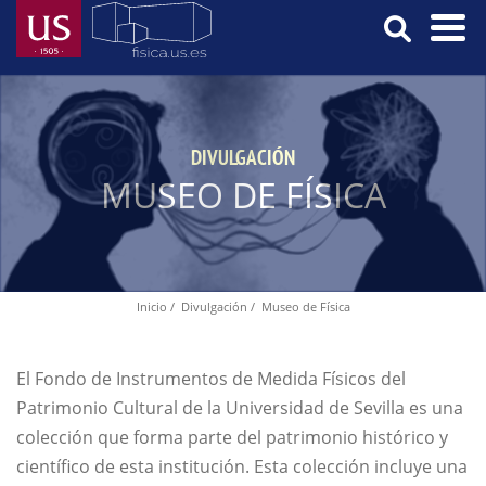
Pasar
al
contenido
Menú
principal
Principal
DIVULGACIÓN
MUSEO DE FÍSICA
Inicio
Divulgación
Museo de Física
Ruta
de
navegación
El Fondo de Instrumentos de Medida Físicos del
Patrimonio Cultural de la Universidad de Sevilla es una
colección que forma parte del patrimonio histórico y
científico de esta institución. Esta colección incluye una