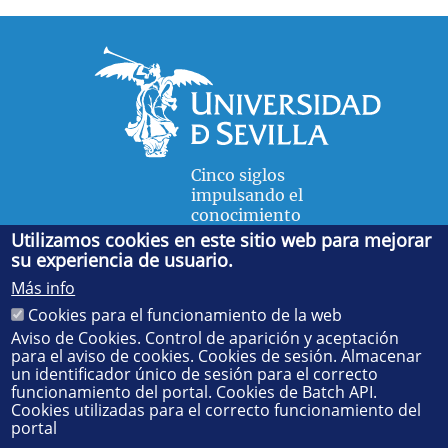
Cinco siglos
impulsando el
conocimiento
Utilizamos cookies en este sitio web para mejorar
su experiencia de usuario.
FACULTAD DE FÍSICA
Más info
Avda. de la Reina Mercedes, s/n. 41012 Sevilla. Tel.:
954
Cookies para el funcionamiento de la web
55 28 91
. Administración:
administradorfisica@us.es
-
Secretaría:
jsecfisi@us.es
- Decanato:
ffisaog@us.es
Aviso de Cookies. Control de aparición y aceptación
para el aviso de cookies. Cookies de sesión. Almacenar
un identificador único de sesión para el correcto
funcionamiento del portal. Cookies de Batch API.
Cookies utilizadas para el correcto funcionamiento del
portal