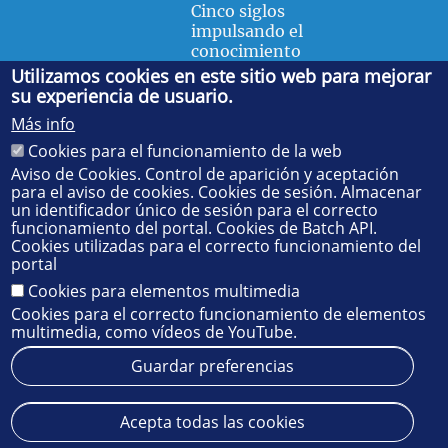
Cinco siglos
impulsando el
conocimiento
Utilizamos cookies en este sitio web para mejorar
su experiencia de usuario.
FACULTAD DE FÍSICA
Más info
Avda. de la Reina Mercedes, s/n. 41012 Sevilla. Tel.:
954
Cookies para el funcionamiento de la web
55 28 91
. Administración:
administradorfisica@us.es
-
Secretaría:
jsecfisi@us.es
- Decanato:
ffisaog@us.es
Aviso de Cookies. Control de aparición y aceptación
para el aviso de cookies. Cookies de sesión. Almacenar
un identificador único de sesión para el correcto
funcionamiento del portal. Cookies de Batch API.
Cookies utilizadas para el correcto funcionamiento del
portal
Cookies para elementos multimedia
Cookies para el correcto funcionamiento de elementos
multimedia, como vídeos de YouTube.
Guardar preferencias
Aviso legal
Protección de datos
Cookies
Acepta todas las cookies
© 2025
SIC
- Universidad de Sevilla