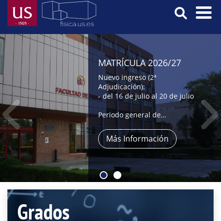
Pasar
al
contenido
Menú
principal
Principal
MATRÍCULA 2026/27
Nuevo ingreso (2ª
Adjudicación):
- del 16 de julio al 20 de julio
Periodo general de
automatrícula:
- del 9 al 31 de julio,
Más Información
- y del 1 al 4 de septiembre
Grados