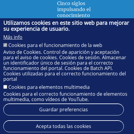
Cinco siglos
impulsando el
conocimiento
Utilizamos cookies en este sitio web para mejorar
su experiencia de usuario.
FACULTAD DE FÍSICA
Más info
Avda. de la Reina Mercedes, s/n. 41012 Sevilla. Tel.:
954
Cookies para el funcionamiento de la web
55 28 91
. Administración:
administradorfisica@us.es
-
Secretaría:
jsecfisi@us.es
- Decanato:
ffisaog@us.es
Aviso de Cookies. Control de aparición y aceptación
para el aviso de cookies. Cookies de sesión. Almacenar
un identificador único de sesión para el correcto
funcionamiento del portal. Cookies de Batch API.
Cookies utilizadas para el correcto funcionamiento del
portal
Cookies para elementos multimedia
Cookies para el correcto funcionamiento de elementos
multimedia, como vídeos de YouTube.
Guardar preferencias
Aviso legal
Protección de datos
Cookies
Acepta todas las cookies
© 2025
SIC
- Universidad de Sevilla