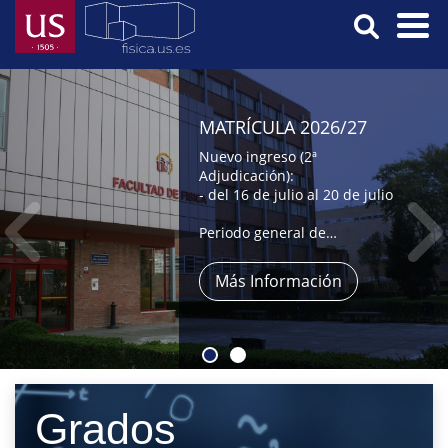
Skip
to
main
Menú
content
Principal
MATRÍCULA 2026/27
Nuevo ingreso (2ª
Adjudicación):
- del 16 de julio al 20 de julio
Periodo general de
automatrícula:
- del 9 al 31 de julio,
Más Información
- y del 1 al 4 de septiembre
Grados