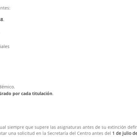
ntes:
48
.
e
iales
démico.
Grado por cada titulación
.
ctual siempre que supere las asignaturas antes de su extinción def
tar una solicitud en la Secretaría del Centro antes del
1 de julio d