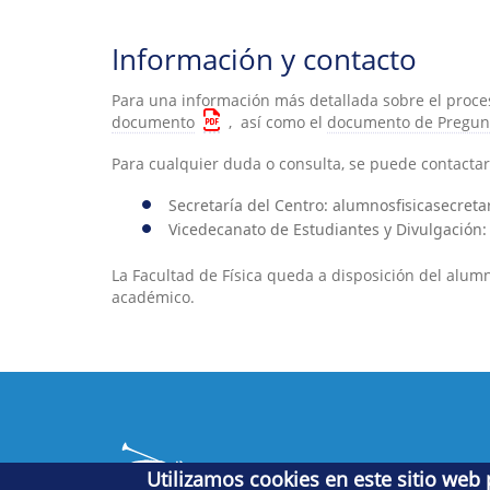
Información y contacto
Para una información más detallada sobre el proces
documento
, así como el
documento de Pregun
Para cualquier duda o consulta, se puede contactar
Secretaría del Centro: alumnosfisicasecret
Vicedecanato de Estudiantes y Divulgación:
La Facultad de Física queda a disposición del alum
académico.
Utilizamos cookies en este sitio web