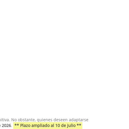
initiva. No obstante, quienes deseen adaptarse
e 2026
.
** Plazo ampliado al 10 de julio **