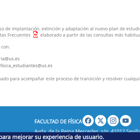
o de implantación, extinción y adaptación al nuevo plan de estudi
tas Frecuentes
elaborado a partir de las consultas más habitu
 con:
aria@us.es
 fisica_estudiantes@us.es
nado para acompañar este proceso de transición y resolver cualquie
FACULTAD DE FÍSICA
Avda. de la Reina Mercedes, s/n. 41012 Sevilla
 para mejorar su experiencia de usuario.
administradorfisica@us.es
- Secretaría:
jsecf