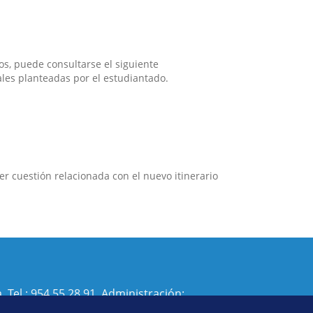
os, puede consultarse el siguiente
ales planteadas por el estudiantado.
r cuestión relacionada con el nuevo itinerario
. Tel.:
954 55 28 91
. Administración:
isi@us.es
- Decanato:
ffisaog@us.es