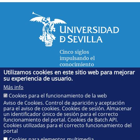
Cinco siglos
impulsando el
conocimiento
Utilizamos cookies en este sitio web para mejorar
su experiencia de usuario.
FACULTAD DE FÍSICA
Más info
Avda. de la Reina Mercedes, s/n. 41012 Sevilla. Tel.:
954
Cookies para el funcionamiento de la web
55 28 91
. Administración:
administradorfisica@us.es
-
Secretaría:
jsecfisi@us.es
- Decanato:
ffisaog@us.es
Aviso de Cookies. Control de aparición y aceptación
para el aviso de cookies. Cookies de sesión. Almacenar
un identificador único de sesión para el correcto
funcionamiento del portal. Cookies de Batch API.
Cookies utilizadas para el correcto funcionamiento del
portal
Cookies para elementos multimedia