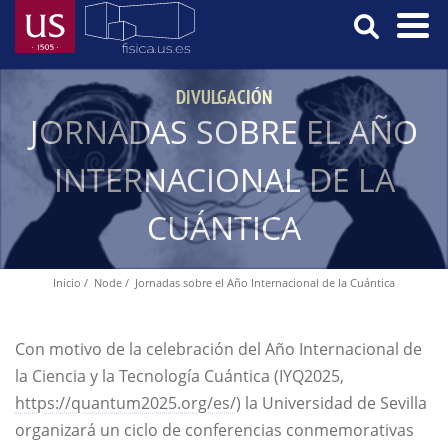
Skip
to
main
Menú
content
DIVULGACIÓN
Principal
JORNADAS SOBRE EL AÑO
INTERNACIONAL DE LA
CUÁNTICA
Inicio
Node
Jornadas sobre el Año Internacional de la Cuántica
Breadcrumb
Con motivo de la celebración del Año Internacional de
la Ciencia y la Tecnología Cuántica (IYQ2025,
https://quantum2025.org/es/
) la Universidad de Sevilla
organizará un ciclo de conferencias conmemorativas