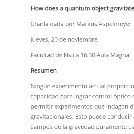
Her
Directorio por plantas
Trabajos fin de est
bibl
How does a quantum object gravitat
navegación
inv
Tu Facultad
Charla dada por
Markus Aspelmeyer
Jueves, 20 de noviembre
Facultad de Física​ 16:30 Aula Magna
Resumen
Ningún experimento actual proporcion
capacidad para lograr control óptico 
permitir experimentos que indagan d
gravitacionales. Esto puede conducir
campos de la gravedad puramente clá