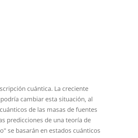
Aula de Kultura
Impresos
y acción
ASEF
Aula de Deportes
cripción cuántica. La creciente
podría cambiar esta situación, al
cuánticos de las masas de fuentes
as predicciones de una teoría de
o" se basarán en estados cuánticos