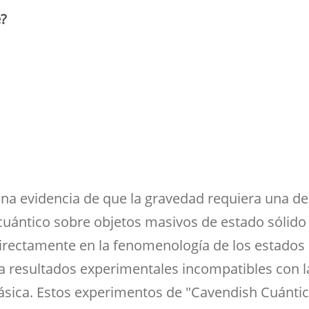
ramientas de la
créditos
Entrega de actas
udios
Asociaciones
ioteca para el apoyo a
e?
Sala de tutorías
Comedor para
Devolución del 70%
Impresos
estigadores
estudiantes
Orientación 
Reserva de espacios
Solicitud de Título
tutorial
Sala común para el
Suplemento Europeo al
personal de la Facultad
Título
a evidencia de que la gravedad requiera una des
cuántico sobre objetos masivos de estado sólido 
irectamente en la fenomenología de los estados 
 a resultados experimentales incompatibles con l
sica. Estos experimentos de "Cavendish Cuántic