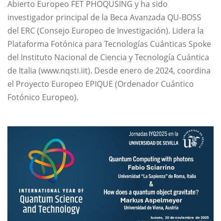
Abierto Europeo FET PHOQUSING y ha sido
investigador principal de la Beca Avanzada QU-BOSS
del ERC (Consejo Europeo de Investigación). Lidera la
Plataforma Fotónica para Tecnologías Cuánticas Spoke
del Instituto Nacional de Ciencia y Tecnología Cuántica
de Italia (www.nqsti.iit). Desde enero de 2024, coordina
el Proyecto Europeo EPIQUE (Ordenador Cuántico
Fotónico Europeo).