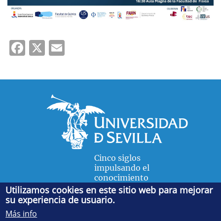
Facebook
X
Email
Cinco siglos
impulsando el
conocimiento
Utilizamos cookies en este sitio web para mejorar
su experiencia de usuario.
FACULTAD DE FÍSICA
Más info
Avda. de la Reina Mercedes, s/n. 41012 Sevilla. Tel.:
954