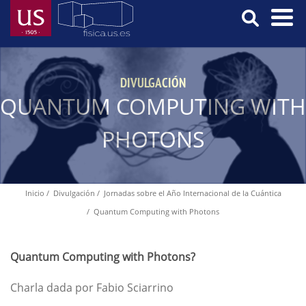
Pasar
al
contenido
Menú
principal
Principal
DIVULGACIÓN
QUANTUM COMPUTING WITH
PHOTONS
Inicio
Divulgación
Jornadas sobre el Año Internacional de la Cuántica
Ruta
Quantum Computing with Photons
de
navegación
Quantum Computing with Photons?
Charla dada por Fabio Sciarrino