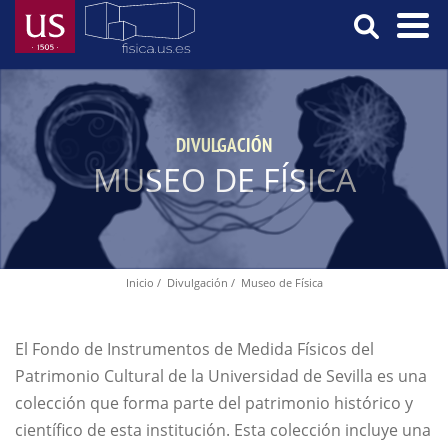
Pasar
al
contenido
Menú
principal
Principal
DIVULGACIÓN
MUSEO DE FÍSICA
Inicio
Divulgación
Museo de Física
Ruta
de
navegación
El Fondo de Instrumentos de Medida Físicos del
Patrimonio Cultural de la Universidad de Sevilla es una
colección que forma parte del patrimonio histórico y
científico de esta institución. Esta colección incluye una