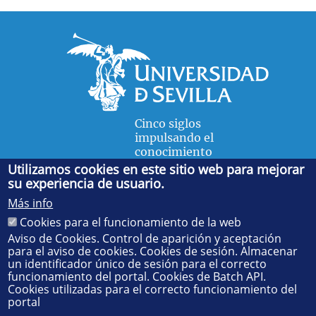
Cinco siglos
impulsando el
conocimiento
Utilizamos cookies en este sitio web para mejorar
su experiencia de usuario.
FACULTAD DE FÍSICA
Más info
Avda. de la Reina Mercedes, s/n. 41012 Sevilla. Tel.:
954
Cookies para el funcionamiento de la web
55 28 91
. Administración:
administradorfisica@us.es
-
Secretaría:
jsecfisi@us.es
- Decanato:
ffisaog@us.es
Aviso de Cookies. Control de aparición y aceptación
para el aviso de cookies. Cookies de sesión. Almacenar
un identificador único de sesión para el correcto
funcionamiento del portal. Cookies de Batch API.
Cookies utilizadas para el correcto funcionamiento del
portal