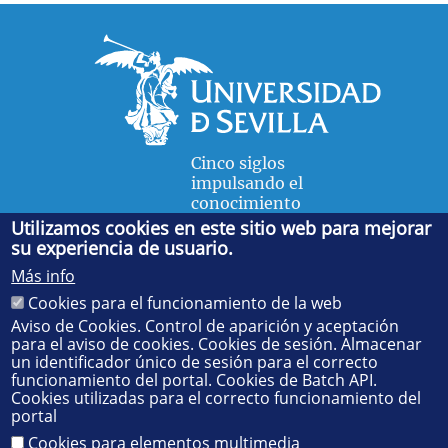
Cinco siglos
impulsando el
conocimiento
Utilizamos cookies en este sitio web para mejorar
su experiencia de usuario.
FACULTAD DE FÍSICA
Más info
Avda. de la Reina Mercedes, s/n. 41012 Sevilla. Tel.:
954
Cookies para el funcionamiento de la web
55 28 91
. Administración:
administradorfisica@us.es
-
Secretaría:
jsecfisi@us.es
- Decanato:
ffisaog@us.es
Aviso de Cookies. Control de aparición y aceptación
para el aviso de cookies. Cookies de sesión. Almacenar
un identificador único de sesión para el correcto
funcionamiento del portal. Cookies de Batch API.
Cookies utilizadas para el correcto funcionamiento del
portal
Cookies para elementos multimedia