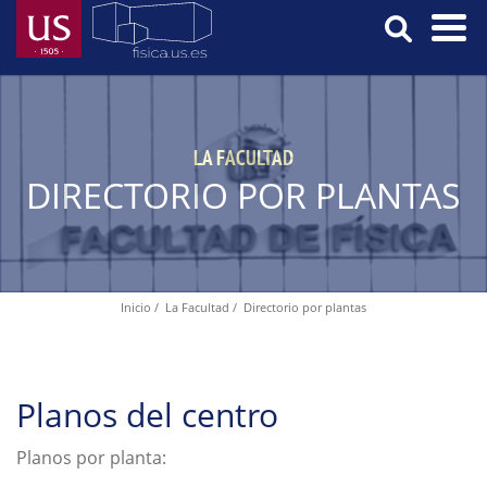
Pasar
al
contenido
Menú
principal
Principal
LA FACULTAD
DIRECTORIO POR PLANTAS
Inicio
La Facultad
Directorio por plantas
Ruta
de
navegación
Planos del centro
Planos por planta: