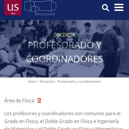
Pasar
al
contenido
Menú
principal
Principal
DOCENCIA
PROFESORADO Y
COORDINADORES
Inicio
Docencia
Profesorado y coordinadores
Ruta
de
navegación
Área de Física:
Los profesores y coordinadores son comunes para el
Grado en Física, el Doble Grado en Física e Ingeniería