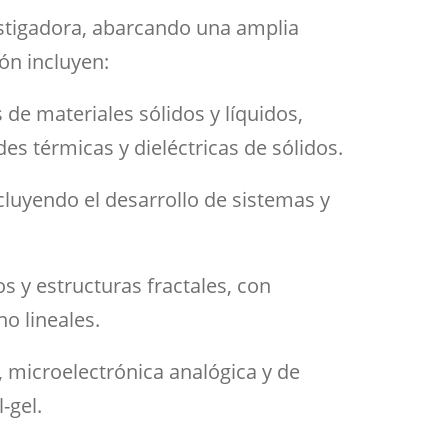
Aula de Kultura
vestigadora, abarcando una amplia
Impresos
y acción
ASEF
ión incluyen:
Aula de Deportes
 de materiales sólidos y líquidos,
es térmicas y dieléctricas de sólidos.
incluyendo el desarrollo de sistemas y
s y estructuras fractales, con
no lineales.
a, microelectrónica analógica y de
-gel.