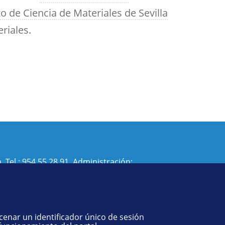
to de Ciencia de Materiales de Sevilla
riales.
. Tel.:
954 55 28 91
. Administración:
isi@us.es
- Decanato:
ffisaog@us.es
acenar un identificador único de sesión