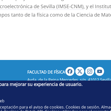
icroelectrónica de Sevilla (IMSE-CNM)
, y el
Institu
s tanto de la física como de la Ciencia de Mate
FACULTAD DE FÍSICA
Avda. de la Reina Mercedes, s/n. 41012 Sevilla
 para mejorar su experiencia de usuario.
administradorfisica@us.es
- Secretaría:
jsecf
web
aceptación para el aviso de cookies. Cookies de sesión. Alm