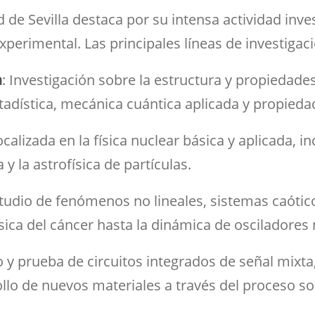
ramientas de la
créditos
Entrega de actas
udios
Asociaciones
ioteca para el apoyo a
ad de Sevilla destaca por su intensa actividad in
Sala de tutorías
Comedor para
Devolución del 70%
Impresos
estigadores
estudiantes
Orientación 
experimental. Las principales líneas de investigac
Reserva de espacios
Solicitud de Título
tutorial
Sala común para el
a
: Investigación sobre la estructura y propiedades
Suplemento Europeo al
personal de la Facultad
Título
tadística, mecánica cuántica aplicada y propiedad
ocalizada en la física nuclear básica y aplicada, 
 y la astrofísica de partículas.
studio de fenómenos no lineales, sistemas caótico
sica del cáncer hasta la dinámica de osciladores 
ño y prueba de circuitos integrados de señal mixt
llo de nuevos materiales a través del proceso sol