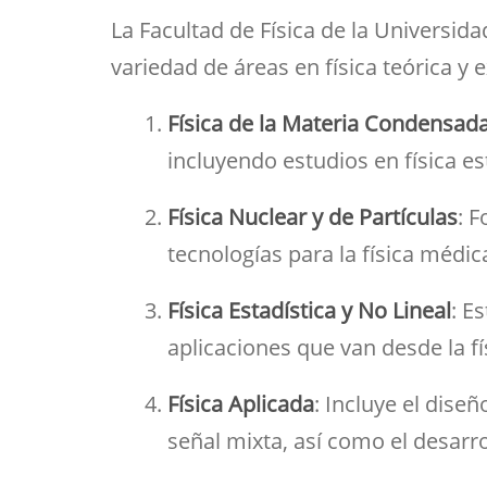
Her
Directorio por plantas
Trabajos fin de est
bibl
La Facultad de Física de la Universid
navegación
inv
Tu Facultad
variedad de áreas en física teórica y 
Física de la Materia Condensad
incluyendo estudios en física es
Física Nuclear y de Partículas
: F
tecnologías para la física médica
Física Estadística y No Lineal
: E
aplicaciones que van desde la fí
Física Aplicada
: Incluye el dise
señal mixta, así como el desarro