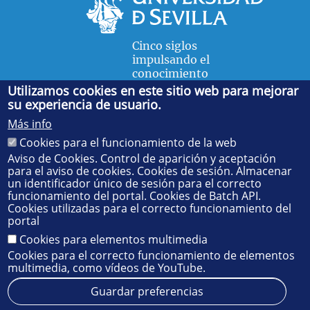
Cinco siglos
impulsando el
conocimiento
Utilizamos cookies en este sitio web para mejorar
su experiencia de usuario.
FACULTAD DE FÍSICA
Más info
Avda. de la Reina Mercedes, s/n. 41012 Sevilla. Tel.:
954
Cookies para el funcionamiento de la web
55 28 91
. Administración:
administradorfisica@us.es
-
Secretaría:
jsecfisi@us.es
- Decanato:
ffisaog@us.es
Aviso de Cookies. Control de aparición y aceptación
para el aviso de cookies. Cookies de sesión. Almacenar
un identificador único de sesión para el correcto
funcionamiento del portal. Cookies de Batch API.
Cookies utilizadas para el correcto funcionamiento del
portal
Cookies para elementos multimedia
Cookies para el correcto funcionamiento de elementos
multimedia, como vídeos de YouTube.
Guardar preferencias