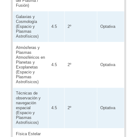
del Plasma /
Fusión)
Galaxias y
Cosmología
(Espacio y
4.5
2º
Optativa
Plasmas
Astrofísicos)
Atmósferas y
Plasmas
Atmosféricos en
Planetas y
4.5
2º
Optativa
Exoplanetas
(Espacio y
Plasmas
Astrofísicos)
Técnicas de
observación y
navegación
espacial
4.5
2º
Optativa
(Espacio y
Plasmas
Astrofísicos)
Física Estelar