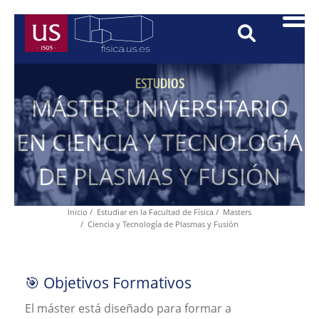
Search
Pasar
al
contenido
Menú
principal
ESTUDIOS
MÁSTER UNIVERSITARIO
Principal
EN CIENCIA Y TECNOLOGÍA
DE PLASMAS Y FUSIÓN
Inicio
Estudiar en la Facultad de Física
Masters
Ruta
Ciencia y Tecnología de Plasmas y Fusión
de
navegación
🎯 Objetivos Formativos
El máster está diseñado para formar a