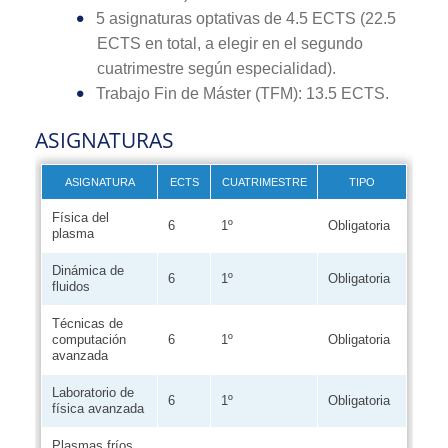
5 asignaturas optativas de 4.5 ECTS (22.5
ECTS en total, a elegir en el segundo
cuatrimestre según especialidad).
Trabajo Fin de Máster (TFM): 13.5 ECTS.
ASIGNATURAS
ASIGNATURA
ECTS
CUATRIMESTRE
TIPO
Física del
6
1º
Obligatoria
plasma
Dinámica de
6
1º
Obligatoria
fluidos
Técnicas de
computación
6
1º
Obligatoria
avanzada
Laboratorio de
6
1º
Obligatoria
física avanzada
Plasmas fríos