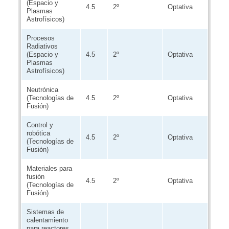
(Espacio y
4.5
2º
Optativa
Plasmas
Astrofísicos)
Procesos
Radiativos
(Espacio y
4.5
2º
Optativa
Plasmas
Astrofísicos)
Neutrónica
(Tecnologías de
4.5
2º
Optativa
Fusión)
Control y
robótica
4.5
2º
Optativa
(Tecnologías de
Fusión)
Materiales para
fusión
4.5
2º
Optativa
(Tecnologías de
Fusión)
Sistemas de
calentamiento
para reactores