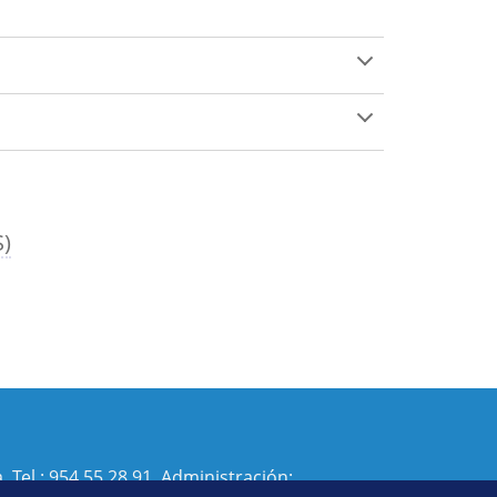
S)
. Tel.:
954 55 28 91
. Administración: