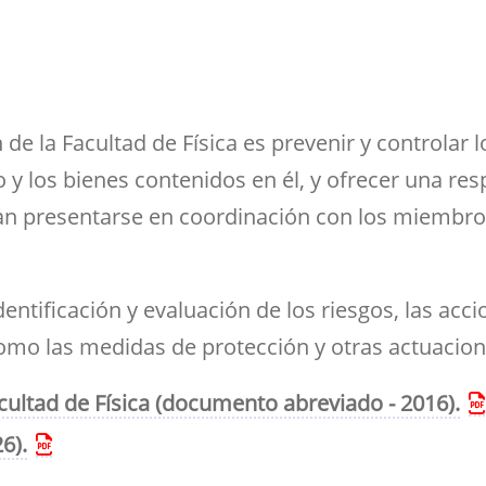
ramientas de la
créditos
Entrega de actas
udios
Asociaciones
ioteca para el apoyo a
Sala de tutorías
Comedor para
Devolución del 70%
Impresos
estigadores
estudiantes
Orientación 
Reserva de espacios
Solicitud de Título
tutorial
Sala común para el
Suplemento Europeo al
personal de la Facultad
 de la Facultad de Física es prevenir y controlar
Título
o y los bienes contenidos en él, y ofrecer una re
n presentarse en coordinación con los miembros
dentificación y evaluación de los riesgos, las acc
 como las medidas de protección y otras actuacio
cultad de Física (documento abreviado - 2016).
6).