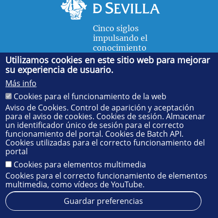
Cinco siglos
impulsando el
conocimiento
Utilizamos cookies en este sitio web para mejorar
su experiencia de usuario.
FACULTAD DE FÍSICA
Más info
Avda. de la Reina Mercedes, s/n. 41012 Sevilla. Tel.:
954
Cookies para el funcionamiento de la web
55 28 91
. Administración:
administradorfisica@us.es
-
Secretaría:
jsecfisi@us.es
- Decanato:
ffisaog@us.es
Aviso de Cookies. Control de aparición y aceptación
para el aviso de cookies. Cookies de sesión. Almacenar
un identificador único de sesión para el correcto
funcionamiento del portal. Cookies de Batch API.
Cookies utilizadas para el correcto funcionamiento del
portal
Cookies para elementos multimedia
Cookies para el correcto funcionamiento de elementos
multimedia, como vídeos de YouTube.
Guardar preferencias
Aviso legal
Protección de datos
Cookies