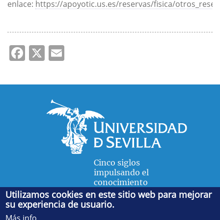
enlace:
https://apoyotic.us.es/reservas/fisica/otros_rese
Facebook
X
Email
Cinco siglos
impulsando el
conocimiento
Utilizamos cookies en este sitio web para mejorar
su experiencia de usuario.
FACULTAD DE FÍSICA
Más info