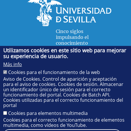
Cinco siglos
impulsando el
conocimiento
Utilizamos cookies en este sitio web para mejorar
su experiencia de usuario.
FACULTAD DE FÍSICA
Más info
Avda. de la Reina Mercedes, s/n. 41012 Sevilla. Tel.:
954
Cookies para el funcionamiento de la web
55 28 91
. Administración:
administradorfisica@us.es
-
Secretaría:
jsecfisi@us.es
- Decanato:
ffisaog@us.es
Aviso de Cookies. Control de aparición y aceptación
para el aviso de cookies. Cookies de sesión. Almacenar
un identificador único de sesión para el correcto
funcionamiento del portal. Cookies de Batch API.
Cookies utilizadas para el correcto funcionamiento del
portal
Cookies para elementos multimedia
Cookies para el correcto funcionamiento de elementos
multimedia, como vídeos de YouTube.