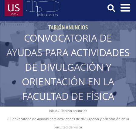
Pasar
al
contenido
Menú
TABLÓN ANUNCIOS
principal
Principal
CONVOCATORIA DE
AYUDAS PARA ACTIVIDADES
DE DIVULGACIÓN Y
ORIENTACIÓN EN LA
FACULTAD DE FÍSICA
Inicio
Tablon anuncios
Ruta
Convocatoria de Ayudas para actividades de divulgación y orientación en la
de
Facultad de Física
navegación