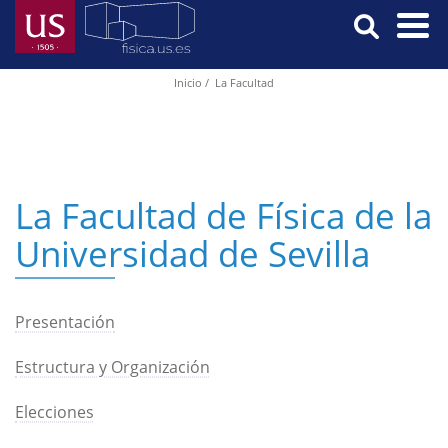
Pasar
al
contenido
Menú
Inicio
La Facultad
Ruta
principal
Principal
de
navegación
La Facultad de Física de la
Universidad de Sevilla
Presentación
Estructura y Organización
Elecciones