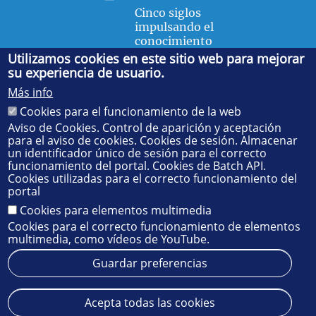
Cinco siglos
impulsando el
conocimiento
Utilizamos cookies en este sitio web para mejorar
su experiencia de usuario.
FACULTAD DE FÍSICA
Más info
Avda. de la Reina Mercedes, s/n. 41012 Sevilla. Tel.:
954
Cookies para el funcionamiento de la web
55 28 91
. Administración:
administradorfisica@us.es
-
Secretaría:
jsecfisi@us.es
- Decanato:
ffisaog@us.es
Aviso de Cookies. Control de aparición y aceptación
para el aviso de cookies. Cookies de sesión. Almacenar
un identificador único de sesión para el correcto
funcionamiento del portal. Cookies de Batch API.
Cookies utilizadas para el correcto funcionamiento del
portal
Cookies para elementos multimedia
Cookies para el correcto funcionamiento de elementos
multimedia, como vídeos de YouTube.
Guardar preferencias
Aviso legal
Protección de datos
Cookies
Acepta todas las cookies
© 2025
SIC
- Universidad de Sevilla