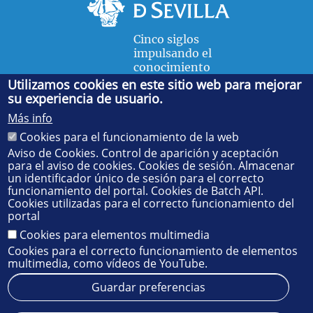
Cinco siglos
impulsando el
conocimiento
Utilizamos cookies en este sitio web para mejorar
su experiencia de usuario.
FACULTAD DE FÍSICA
Más info
Avda. de la Reina Mercedes, s/n. 41012 Sevilla. Tel.:
954
Cookies para el funcionamiento de la web
55 28 91
. Administración:
administradorfisica@us.es
-
Secretaría:
jsecfisi@us.es
- Decanato:
ffisaog@us.es
Aviso de Cookies. Control de aparición y aceptación
para el aviso de cookies. Cookies de sesión. Almacenar
un identificador único de sesión para el correcto
funcionamiento del portal. Cookies de Batch API.
Cookies utilizadas para el correcto funcionamiento del
portal
Cookies para elementos multimedia
Cookies para el correcto funcionamiento de elementos
multimedia, como vídeos de YouTube.
Guardar preferencias
Aviso legal
Protección de datos
Cookies