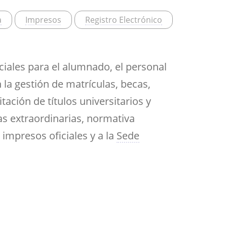
Aula de Kultura
Impresos
a
Impresos
Registro Electrónico
y acción
ASEF
Aula de Deportes
ciales para el alumnado, el personal
 la gestión de matrículas, becas,
ación de títulos universitarios y
s extraordinarias, normativa
 impresos oficiales y a la
Sede