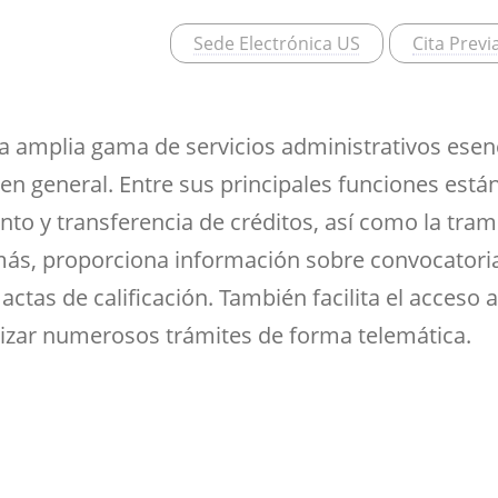
ramientas de la
créditos
Entrega de actas
udios
Asociaciones
ioteca para el apoyo a
Sala de tutorías
Comedor para
Sede Electrónica US
Cita Previ
Devolución del 70%
Impresos
estigadores
estudiantes
Orientación 
Reserva de espacios
Solicitud de Título
tutorial
Sala común para el
Suplemento Europeo al
personal de la Facultad
na amplia gama de servicios administrativos esen
Título
en general. Entre sus principales funciones están
o y transferencia de créditos, así como la tramit
más, proporciona información sobre convocatoria
ctas de calificación. También facilita el acceso a
lizar numerosos trámites de forma telemática.