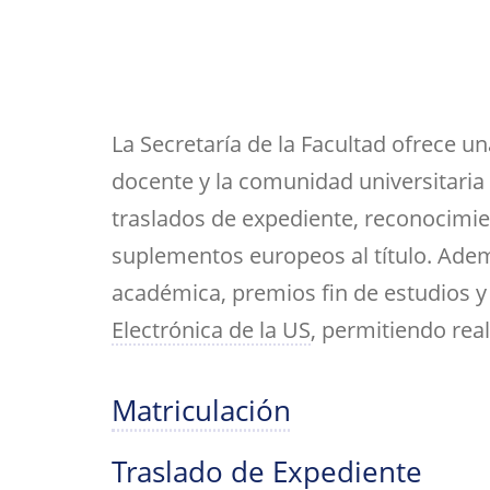
Her
Directorio por plantas
Trabajos fin de est
bibl
navegación
inv
Tu Facultad
La Secretaría de la Facultad ofrece u
docente y la comunidad universitaria 
traslados de expediente, reconocimient
suplementos europeos al título. Ade
académica, premios fin de estudios y a
Electrónica de la US
, permitiendo rea
Matriculación
Traslado de Expediente