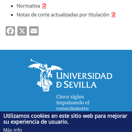
Normativa
Notas de corte actualizadas por titulación
Facebook
X
Email
Cinco siglos
impulsando el
conocimiento
Utilizamos cookies en este sitio web para mejorar
su experiencia de usuario.
FACULTAD DE FÍSICA
Más info