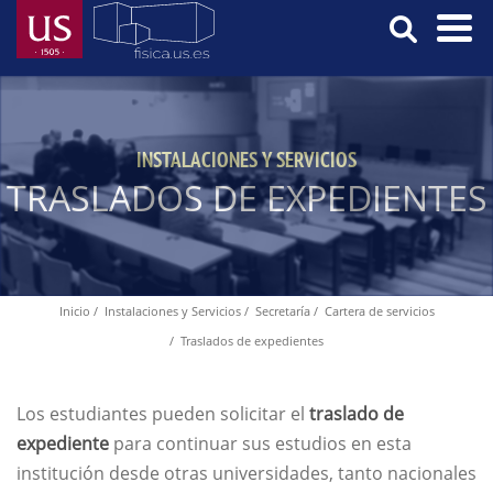
Pasar
al
contenido
Menú
principal
Principal
INSTALACIONES Y SERVICIOS
TRASLADOS DE EXPEDIENTES
Inicio
Instalaciones y Servicios
Secretaría
Cartera de servicios
Ruta
Traslados de expedientes
de
navegación
Los estudiantes pueden solicitar el
traslado de
expediente
para continuar sus estudios en esta
institución desde otras universidades, tanto nacionales