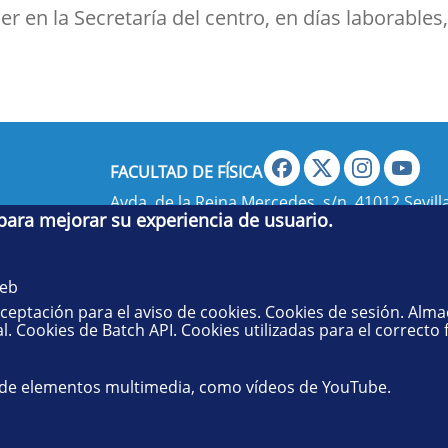
er en la Secretaría del centro, en días laborables,
FACULTAD DE FÍSICA
Avda. de la Reina Mercedes, s/n. 41012 Sevilla
 para mejorar su experiencia de usuario.
administradorfisica@us.es
- Secretaría:
jsecf
web
aceptación para el aviso de cookies. Cookies de sesión. Alm
l. Cookies de Batch API. Cookies utilizadas para el correcto
 de elementos multimedia, como vídeos de YouTube.