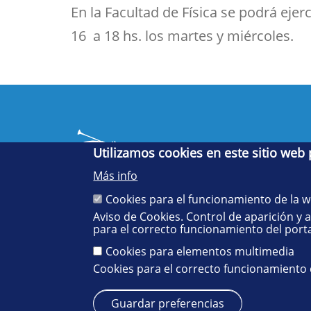
En la Facultad de Física se podrá ejerc
16 a 18 hs. los martes y miércoles.
Utilizamos cookies en este sitio web
Más info
Cookies para el funcionamiento de la 
Aviso de Cookies. Control de aparición y 
Cinco siglos
para el correcto funcionamiento del porta
impulsando el
conocimiento
Cookies para elementos multimedia
Cookies para el correcto funcionamiento
Guardar preferencias