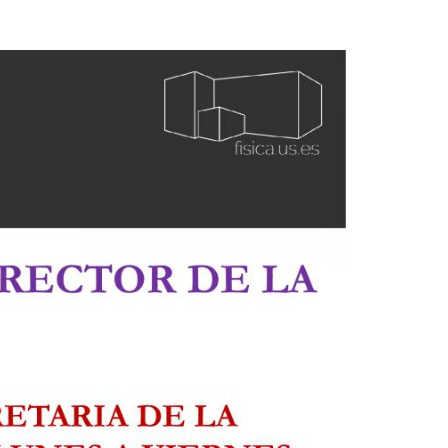
Aula de Kultura
Impresos
y acción
ASEF
Aula de Deportes