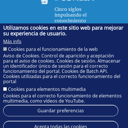
Cinco siglos
impulsando el
conocimiento
Utilizamos cookies en este sitio web para mejorar
su experiencia de usuario.
FACULTAD DE FÍSICA
Más info
Avda. de la Reina Mercedes, s/n. 41012 Sevilla. Tel.:
954
Cookies para el funcionamiento de la web
55 28 91
. Administración:
administradorfisica@us.es
-
Secretaría:
jsecfisi@us.es
- Decanato:
ffisaog@us.es
Aviso de Cookies. Control de aparición y aceptación
para el aviso de cookies. Cookies de sesión. Almacenar
un identificador único de sesión para el correcto
funcionamiento del portal. Cookies de Batch API.
Cookies utilizadas para el correcto funcionamiento del
portal
Cookies para elementos multimedia
Cookies para el correcto funcionamiento de elementos
multimedia, como vídeos de YouTube.
Guardar preferencias
Aviso legal
Protección de datos
Cookies
Acepta todas las cookies