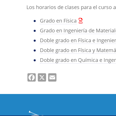
Her
Directorio por plantas
Trabajos fin de est
bibl
Los horarios de clases para el curso 
inv
Tu Facultad
Grado en Física
Grado en Ingeniería de Materia
Doble grado en Física e Ingenier
Doble grado en Física y Matemá
Doble grado en Química e Ingen
Facebook
X
Email