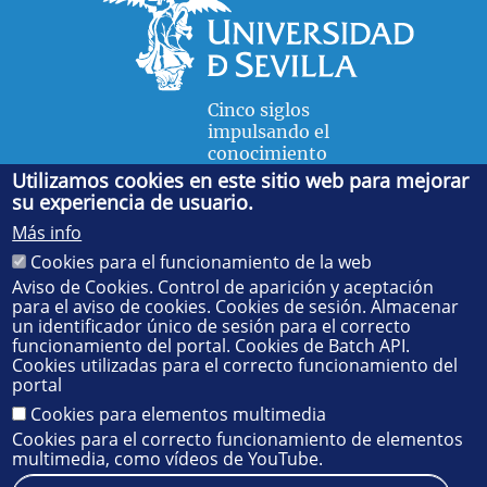
Cinco siglos
impulsando el
conocimiento
Utilizamos cookies en este sitio web para mejorar
su experiencia de usuario.
FACULTAD DE FÍSICA
Más info
Avda. de la Reina Mercedes, s/n. 41012 Sevilla. Tel.:
954
Cookies para el funcionamiento de la web
55 28 91
. Administración:
administradorfisica@us.es
-
Secretaría:
jsecfisi@us.es
- Decanato:
ffisaog@us.es
Aviso de Cookies. Control de aparición y aceptación
para el aviso de cookies. Cookies de sesión. Almacenar
un identificador único de sesión para el correcto
funcionamiento del portal. Cookies de Batch API.
Cookies utilizadas para el correcto funcionamiento del
portal
Cookies para elementos multimedia
Cookies para el correcto funcionamiento de elementos
multimedia, como vídeos de YouTube.