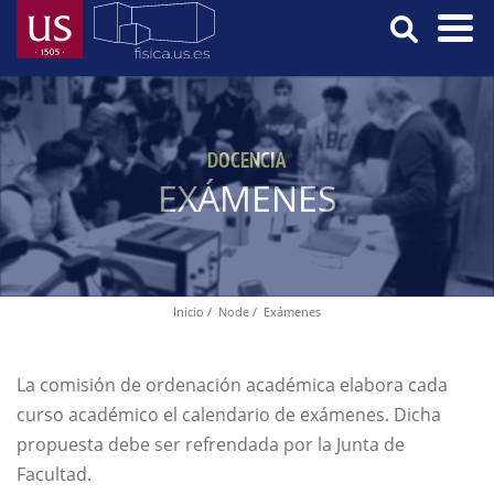
Skip
to
main
Menú
content
Principal
DOCENCIA
EXÁMENES
Inicio
Node
Exámenes
Breadcrumb
La comisión de ordenación académica elabora cada
curso académico el calendario de exámenes. Dicha
propuesta debe ser refrendada por la Junta de
Facultad.