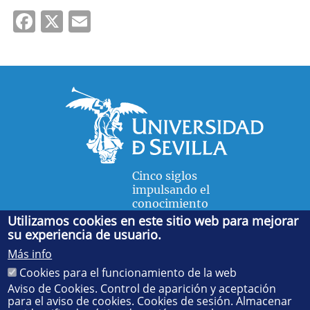
Facebook
X
Email
Cinco siglos
impulsando el
conocimiento
Utilizamos cookies en este sitio web para mejorar
su experiencia de usuario.
FACULTAD DE FÍSICA
Más info
Avda. de la Reina Mercedes, s/n. 41012 Sevilla. Tel.:
954
Cookies para el funcionamiento de la web
55 28 91
. Administración:
administradorfisica@us.es
-
Secretaría:
jsecfisi@us.es
- Decanato:
ffisaog@us.es
Aviso de Cookies. Control de aparición y aceptación
para el aviso de cookies. Cookies de sesión. Almacenar