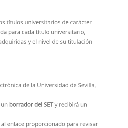
Aula de Kultura
Impresos
y acción
ASEF
 títulos universitarios de carácter
Aula de Deportes
ada para cada título universitario,
quiridas y el nivel de su titulación
ectrónica de la Universidad de Sevilla,
á un
borrador del SET
y recibirá un
r al enlace proporcionado para revisar