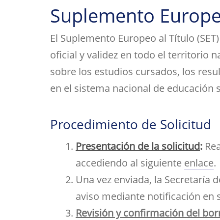
Her
Suplemento Europeo
Directorio por plantas
Trabajos fin de est
bibl
inv
Tu Facultad
El Suplemento Europeo al Título (SET
oficial y validez en todo el territorio
sobre los estudios cursados, los resul
en el sistema nacional de educación 
Procedimiento de Solicitud
Presentación de la solicitud
:
Real
accediendo al siguiente
enlace
.
Una vez enviada, la Secretaría d
aviso mediante notificación en s
Revisión y confirmación del bor