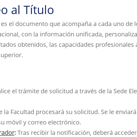
ramientas de la
créditos
Entrega de actas
 al Título
udios
Asociaciones
ioteca para el apoyo a
Sala de tutorías
Comedor para
Devolución del 70%
Impresos
estigadores
estudiantes
Orientación 
Reserva de espacios
) es el documento que acompaña a cada uno de los
Solicitud de Título
tutorial
Sala común para el
 nacional, con la información unificada, personaliz
Suplemento Europeo al
personal de la Facultad
Título
tados obtenidos, las capacidades profesionales ad
superior.
ice el trámite de solicitud a través de la Sede El
e la Facultad procesará su solicitud. Se le enviar
u móvil y correo electrónico.
rador
:
Tras recibir la notificación, deberá accede