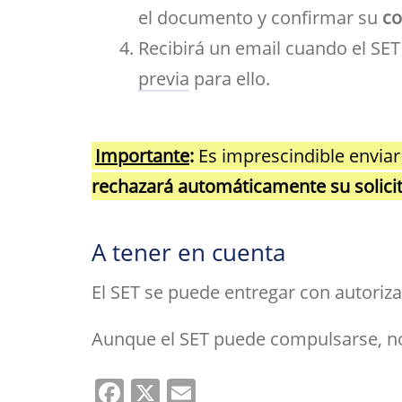
el documento y confirmar su
co
Recibirá un email cuando el SET 
previa
para ello.
Importante
:
Es imprescindible enviar 
rechazará automáticamente su solici
A tener en cuenta
El SET se puede entregar con autoriza
Aunque el SET puede compulsarse, no
Facebook
X
Email