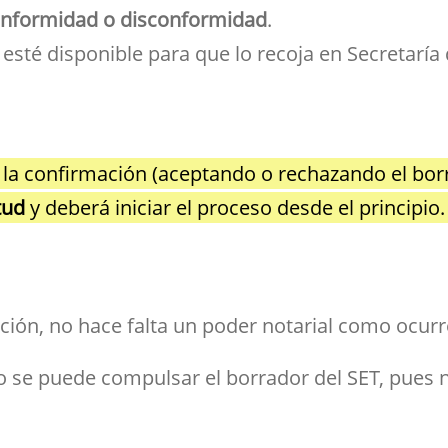
nformidad o disconformidad
.
esté disponible para que lo recoja en Secretaría 
la confirmación (aceptando o rechazando el borra
tud
y deberá iniciar el proceso desde el principio.
ción, no hace falta un poder notarial como ocurre 
 se puede compulsar el borrador del SET, pues n