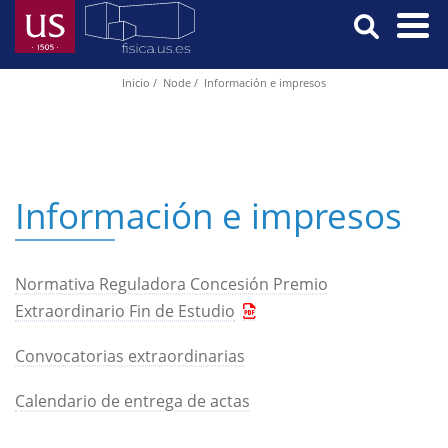
Skip
to
main
Menú
Inicio
Node
Información e impresos
Breadcrumb
content
Principal
Información e impresos
Normativa Reguladora Concesión Premio
Extraordinario Fin de Estudio
Convocatorias extraordinarias
Calendario de entrega de actas