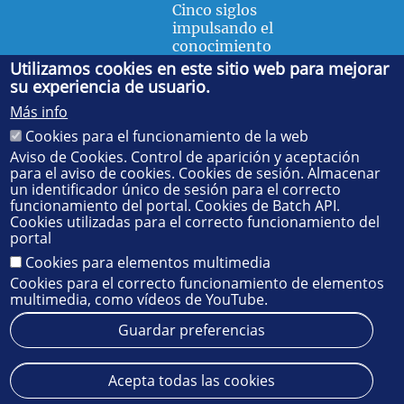
Cinco siglos
impulsando el
conocimiento
Utilizamos cookies en este sitio web para mejorar
su experiencia de usuario.
FACULTAD DE FÍSICA
Más info
Avda. de la Reina Mercedes, s/n. 41012 Sevilla. Tel.:
954
Cookies para el funcionamiento de la web
55 28 91
. Administración:
administradorfisica@us.es
-
Secretaría:
jsecfisi@us.es
- Decanato:
ffisaog@us.es
Aviso de Cookies. Control de aparición y aceptación
para el aviso de cookies. Cookies de sesión. Almacenar
un identificador único de sesión para el correcto
funcionamiento del portal. Cookies de Batch API.
Cookies utilizadas para el correcto funcionamiento del
portal
Cookies para elementos multimedia
Cookies para el correcto funcionamiento de elementos
multimedia, como vídeos de YouTube.
Guardar preferencias
Aviso legal
Protección de datos
Cookies
Acepta todas las cookies
© 2025
SIC
- Universidad de Sevilla