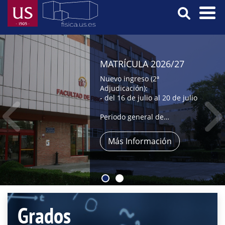
Skip
to
main
Menú
content
Principal
MATRÍCULA 2026/27
Nuevo ingreso (2ª
Adjudicación):
- del 16 de julio al 20 de julio
Periodo general de
automatrícula:
- del 9 al 31 de julio,
Más Información
- y del 1 al 4 de septiembre
Grados