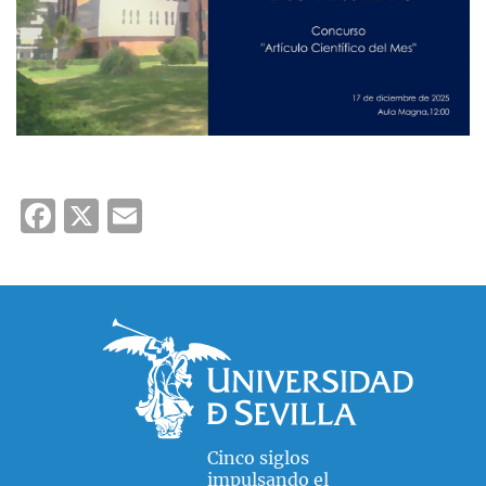
Facebook
X
Email
Cinco siglos
impulsando el