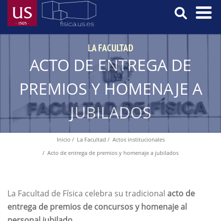
Pasar
al
contenido
Menú
principal
LA FACULTAD
Principal
ACTO DE ENTREGA DE
PREMIOS Y HOMENAJE A
JUBILADOS
Inicio
La Facultad
Actos institucionales
Ruta
Acto de entrega de premios y homenaje a jubilados
de
navegación
La Facultad de Física celebra su tradicional
acto de
entrega de premios de concursos y homenaje al
personal jubilado.