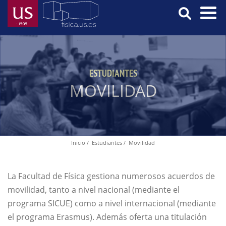
Pasar
al
contenido
Menú
principal
Principal
ESTUDIANTES
MOVILIDAD
Inicio
Estudiantes
Movilidad
Ruta
de
navegación
La Facultad de Física gestiona numerosos acuerdos de
movilidad, tanto a nivel nacional (mediante el
programa SICUE) como a nivel internacional (mediante
el programa Erasmus). Además oferta una titulación