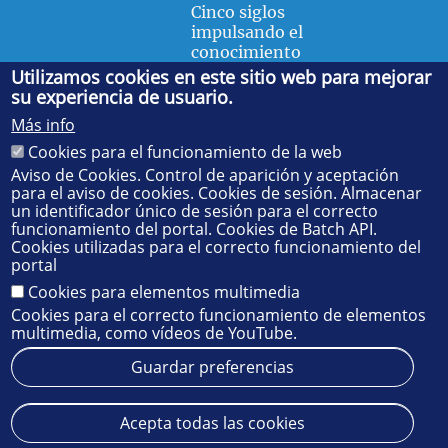
Cinco siglos
impulsando el
conocimiento
Utilizamos cookies en este sitio web para mejorar
su experiencia de usuario.
FACULTAD DE FÍSICA
Más info
Avda. de la Reina Mercedes, s/n. 41012 Sevilla. Tel.:
954
Cookies para el funcionamiento de la web
55 28 91
. Administración:
administradorfisica@us.es
-
Secretaría:
jsecfisi@us.es
- Decanato:
ffisaog@us.es
Aviso de Cookies. Control de aparición y aceptación
para el aviso de cookies. Cookies de sesión. Almacenar
un identificador único de sesión para el correcto
funcionamiento del portal. Cookies de Batch API.
Cookies utilizadas para el correcto funcionamiento del
portal
Cookies para elementos multimedia
Cookies para el correcto funcionamiento de elementos
multimedia, como vídeos de YouTube.
Guardar preferencias
Aviso legal
Protección de datos
Cookies
Acepta todas las cookies
© 2025
SIC
- Universidad de Sevilla