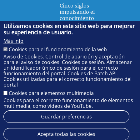
Cinco siglos
impulsando el
conocimiento
Utilizamos cookies en este sitio web para mejorar
su experiencia de usuario.
FACULTAD DE FÍSICA
Más info
Avda. de la Reina Mercedes, s/n. 41012 Sevilla. Tel.:
954
Cookies para el funcionamiento de la web
55 28 91
. Administración:
administradorfisica@us.es
-
Secretaría:
jsecfisi@us.es
- Decanato:
ffisaog@us.es
Aviso de Cookies. Control de aparición y aceptación
para el aviso de cookies. Cookies de sesión. Almacenar
un identificador único de sesión para el correcto
funcionamiento del portal. Cookies de Batch API.
Cookies utilizadas para el correcto funcionamiento del
portal
Cookies para elementos multimedia
Cookies para el correcto funcionamiento de elementos
multimedia, como vídeos de YouTube.
Guardar preferencias
Aviso legal
Protección de datos
Cookies
Acepta todas las cookies
© 2025
SIC
- Universidad de Sevilla