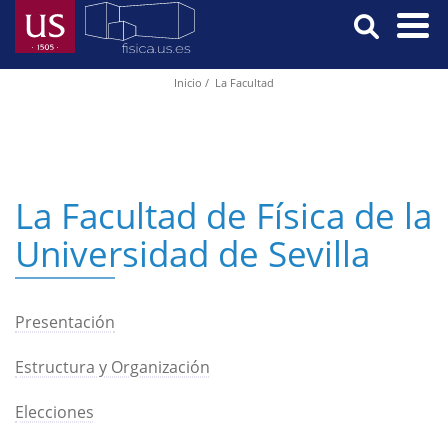
Pasar
al
contenido
Menú
Inicio
La Facultad
Ruta
principal
Principal
de
navegación
La Facultad de Física de la
Universidad de Sevilla
Presentación
Estructura y Organización
Elecciones